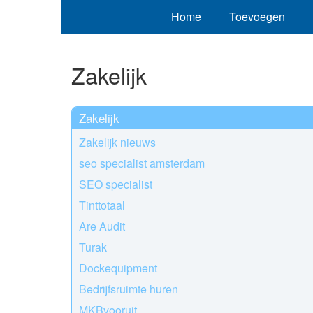
Home
Toevoegen
Zakelijk
Zakelijk
Zakelijk nieuws
seo specialist amsterdam
SEO specialist
Tinttotaal
Are Audit
Turak
Dockequipment
Bedrijfsruimte huren
MKBvooruit