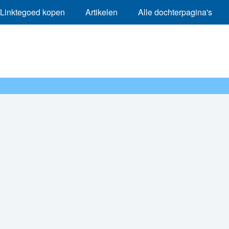
Linktegoed kopen
Artikelen
Alle dochterpagina's